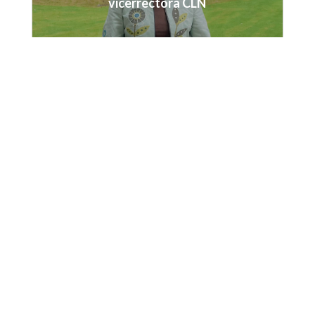
Después de años acompañando a
vicerrectora CLN
generaciones de nogalistas, Valerie se
despide del Colegio con la certeza de que
lo cotidiano también deja huella. En esta
entrevista habla de sus estudiantes, del
valor de pensar en comunidad y de los
afectos que permanecen cuando una etapa
llega a su fin.
Una conversación sobre lenguas,
Compartimos una muy buena noticia para
cultura y vocación
Leer más ...
nuestro Colegio. Damos la más cálida
bienvenida a Liliana Arango González,
quien se unirá a nuestro equipo directivo
como nueva vicerrectora y directora
docente en agosto.
Leer más ...
En homenaje a Ignacio Durán Arias
Paul Thomas, Coordinador de Tercera