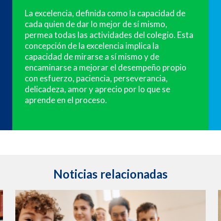
La excelencia, definida como la capacidad de
cada quien de dar lo mejor de sí mismo,
permea todas las actividades del colegio. Esta
concepción de la excelencia implica la
capacidad de mirarse a sí mismo y de
encaminarse a mejorar el desempeño propio
con esfuerzo, paciencia, perseverancia,
delicadeza, amor y aprecio por lo que se
aprende en el proceso.
Noticias relacionadas