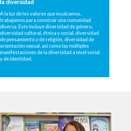
la diversidad
A la luz de los valores que inculcamos,
trabajamos para construir una comunidad
diversa. Esto incluye diversidad de género,
diversidad cultural, étnica y social, diversidad
de pensamiento y de religión, diversidad de
orientación sexual, así como las múltiples
manifestaciones de la diversidad a nivel social
y de identidad.