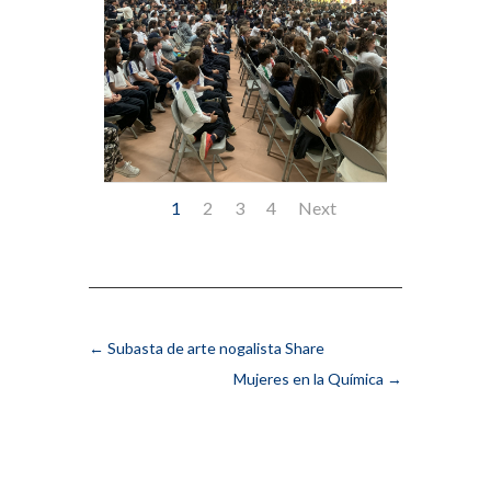
1
2
3
4
Next
←
Subasta de arte nogalista Share
Mujeres en la Química
→