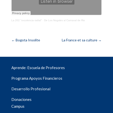
La 202 "excelencia radial"
·
De Los Nogales al Carnaval de Rio
←
Bogota Insolite
La France et sa culture
→
Aprende: Escuela de Profesores
Programa Apoyos Financieros
Desarrollo Profesional
Donaciones
Campus