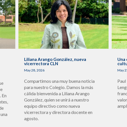
s
Liliana Arango González, nueva
Una 
vicerrectora CLN
cult
May 28, 2026
May 2
Compartimos una muy buena noticia
Paul
se
para nuestro Colegio. Damos la más
Leng
de
cálida bienvenida a Liliana Arango
fran
. En
González, quien se unirá a nuestro
valo
ntes,
equipo directivo como nueva
ampl
de
vicerrectora y directora docente en
 una
agosto.