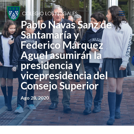
Pablo Navas Sanz de
Santamaría y
Federico Márquez
Aguel asumirán la
presidencia y
vicepresidencia del
Consejo Superior
Ago 28, 2020