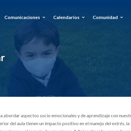
Comunicaciones
Calendarios
Comunidad
ar
ca abordar aspectos socio emocionales y de aprendizaje con nuestr
or del aula tienen un impacto positivo en el manejo del estrés, la i