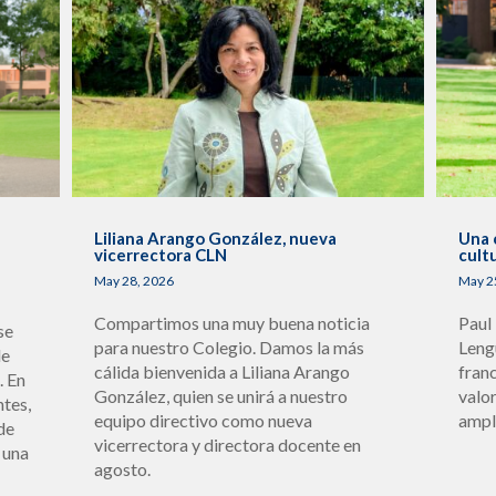
s
Liliana Arango González, nueva
Una 
vicerrectora CLN
cult
May 28, 2026
May 2
Compartimos una muy buena noticia
Paul
se
para nuestro Colegio. Damos la más
Leng
de
cálida bienvenida a Liliana Arango
fran
. En
González, quien se unirá a nuestro
valo
ntes,
equipo directivo como nueva
ampl
de
vicerrectora y directora docente en
 una
agosto.