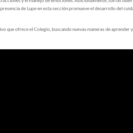
trucciones y el manejo de emociones. Adicionalmente, son un buen 
a presencia de Lupe en esta sección promueve el desarrollo del cuid
ivo que ofrece el Colegio, buscando nuevas maneras de aprender y 