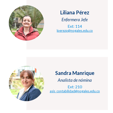
Liliana Pérez
Enfermera Jefe
Ext: 114
lperezp@nogales.edu.co
Sandra Manrique
Analista de nómina
Ext: 210
asis_contabilidad@nogales.
edu.co