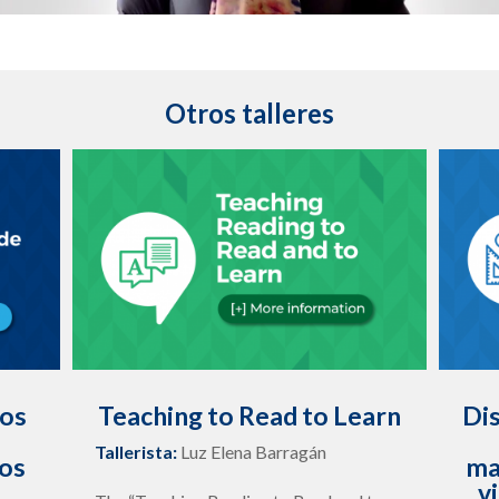
Otros talleres
tos
Teaching to Read to Learn
Di
Tallerista:
Luz Elena Barragán
os
ma
v