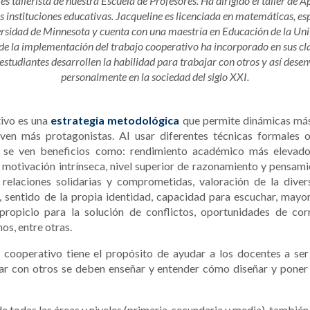
es tallerista de nuestra Escuela de Profesores. Ha dirigido el taller de
es instituciones educativas. Jacqueline es licenciada en matemáticas, es
rsidad de Minnesota y cuenta con una maestría en Educación de la Uni
y de la implementación del trabajo cooperativo ha incorporado en sus cla
estudiantes desarrollen la habilidad para trabajar con otros y así des
personalmente en la sociedad del siglo XXI.
tivo es una
estrategia metodológica
que permite dinámicas más
lven más protagonistas. Al usar diferentes técnicas formales 
a se ven beneficios como: rendimiento académico más elevado
, motivación intrínseca, nivel superior de razonamiento y pensami
 relaciones solidarias y comprometidas, valoración de la divers
, sentido de la propia identidad, capacidad para escuchar, mayo
propicio para la solución de conflictos, oportunidades de cor
nos, entre otras.
e cooperativo tiene el propósito de ayudar a los docentes a se
jar con otros se deben enseñar y entender cómo diseñar y poner 
e todas las áreas y niveles (primaria, secundaria y media), también