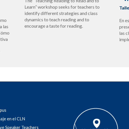
The “Teaching Reading to Read and to
Learn” workshop seeks for teachers to
Tall
identify different strategies and class
dynamics to teach reading and to
Cómo
En es
encourage a taste for reading.
a las
pres
¿Cómo
las 
ativa
impl
?
pus
aje en el CLN
ve Speaker Teachers