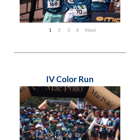
1
2
3
4
Next
IV Color Run