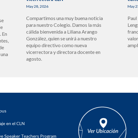
May 28, 2026
May 2
Compartimos una muy buena noticia
Paul
se
para nuestro Colegio. Damos la más
Leng
de
cálida bienvenida a Liliana Arango
fran
. En
González, quien se unirá a nuestro
valo
ntes,
equipo directivo como nueva
ampl
de
vicerrectora y directora docente en
 una
agosto.
pus
aje en el CLN
ve Speaker Teachers Program