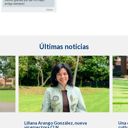
Últimas noticias
s
Liliana Arango González, nueva
Una 
vicerrectora CLN
cult