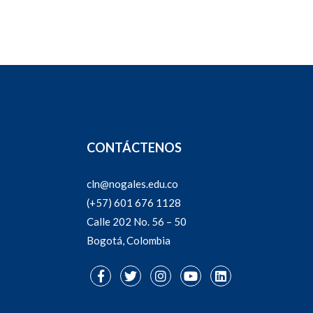
arrollaron el proyecto Verses for the Soul: A
macy, una iniciativa que combinó la expresión
ional y el trabajo colaborativo.
CONTÁCTENOS
cln@nogales.edu.co
(+57) 601 676 1128
Calle 202 No. 56 – 50
Bogotá, Colombia