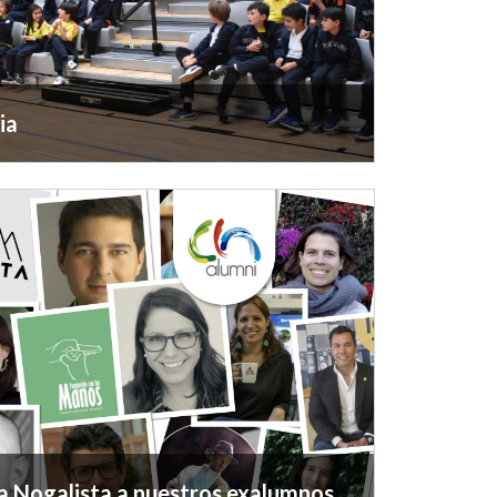
segunda cohorte de Profesores Nogalistas
 María Victoria Gómez, Francisco Barrios,
ierra, Camila Piñeros y Jairo Ortiz...
ia
el Mes de la Democracia, un espacio en el
 preparan para elegir a sus representantes...
ia Nogalista a nuestros exalumnos