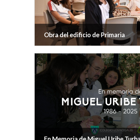
Las promociones de exalumnos 2005 y 2006 
rinden homenaje a nuestro exalumno, Miguel 
Beca Educativa, destinada a apoyar y fortale
Talentos Académicos del Colegio Los Nogale
Obra del edificio de Primaria
Leer más ...
Nuestros estudiantes de Primaria llegaron a 
laboratorios renovados, con nueva tecnología 
Leer más ...
En Memoria de Miguel Uribe Turb