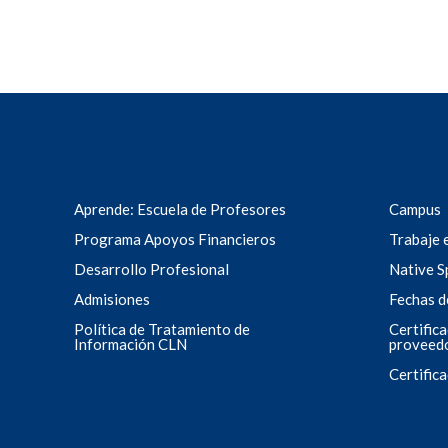
El Villars Institute es una fundación que tie
la colaboración intergeneracional para así p
educación y compromiso frente a aspectos c
natural, la biodiversidad y el desarrollo sosten
Aprende: Escuela de Profesores
Campus
Programa Apoyos Financieros
Trabaje 
Leer más ...
Desarrollo Profesional
Native S
Admisiones
Fechas d
Política de Tratamiento de
Certific
Información CLN
proveed
Certific