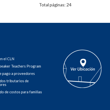
Total páginas: 24
ne como propósito fomentar
Los estudiantes de 7°A des
romover la innovación,
Tribute to the Poetry Phar
omo la conservación
artística, la reflexión emoc
ible...
Leer más ...
en el CLN
peaker Teachers Program
e pago a proveedores
ados tributarios de
ores
ado de costos para familias