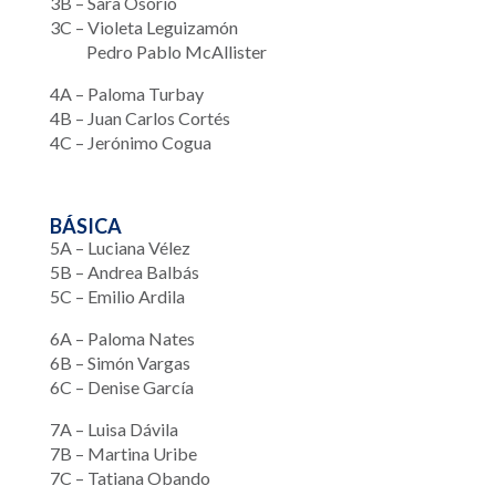
3B – Sara Osorio
3C –
Violeta Leguizamón
Pedro Pablo McAllister
4A – Paloma Turbay
4B – Juan Carlos Cortés
4C – Jerónimo Cogua
BÁSICA
5A – Luciana Vélez
5B – Andrea Balbás
5C – Emilio Ardila
6A – Paloma Nates
6B – Simón Vargas
6C – Denise García
7A – Luisa Dávila
7B – Martina Uribe
7C – Tatiana Obando