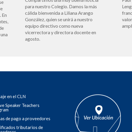
se
para nuestro Colegio. Damos la más
Leng
de
cálida bienvenida a Liliana Arango
fran
. En
González, quien se unirá a nuestro
valo
ntes,
equipo directivo como nueva
ampl
de
vicerrectora y directora docente en
 una
agosto.
aje en el CLN
ve Speaker Teachers
gram
as de pago a proveedores
ificados tributarios de
veedores