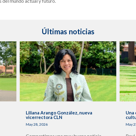
s del mundo actual y futuro.
Últimas noticias
s
Liliana Arango González, nueva
Una 
vicerrectora CLN
cult
May 28, 2026
May 2
Compartimos una muy buena noticia
Paul