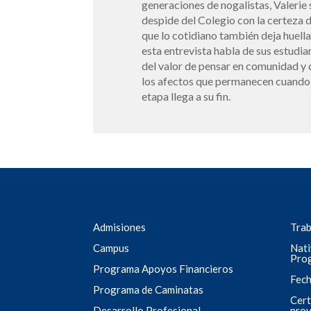
generaciones de nogalistas, Valerie 
despide del Colegio con la certeza 
que lo cotidiano también deja huella
esta entrevista habla de sus estudia
del valor de pensar en comunidad y 
los afectos que permanecen cuando
etapa llega a su fin.
Admisiones
Trab
Campus
Nati
Pro
Programa Apoyos Financieros
Fech
Programa de Caminatas
Cert
Desarrollo Profesional
pro