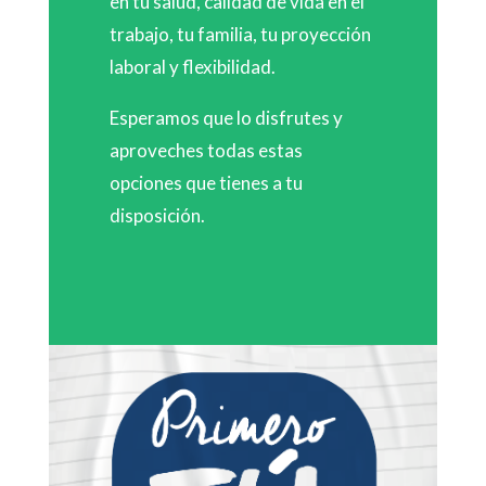
en tu salud, calidad de vida en el
trabajo, tu familia, tu proyección
laboral y flexibilidad.
Esperamos que lo disfrutes y
aproveches todas estas
opciones que tienes a tu
disposición.