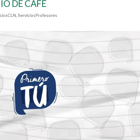
CIO DE CAFÉ
iciosCLN
,
ServiciosProfesores