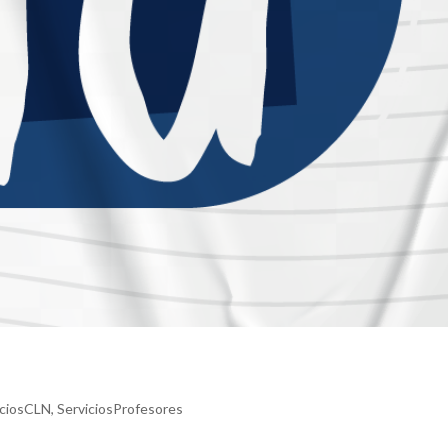
iciosCLN
,
ServiciosProfesores