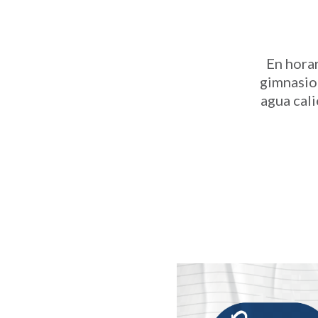
En horar
gimnasio
agua cali