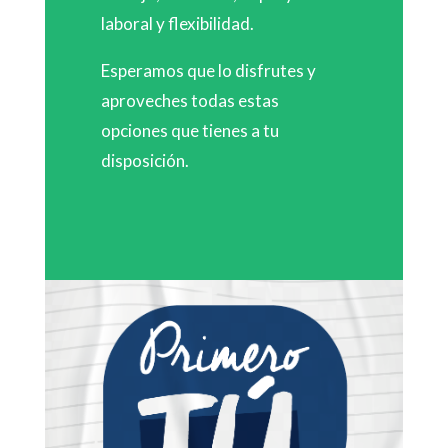
laboral y flexibilidad.
Esperamos que lo disfrutes y
aproveches todas estas
opciones que tienes a tu
disposición.