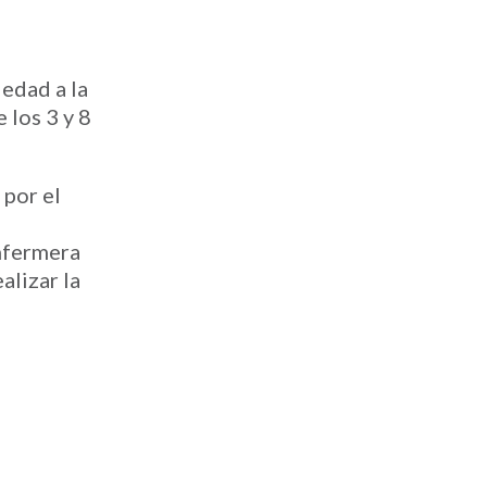
 edad a la
 los 3 y 8
 por el
enfermera
alizar la