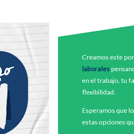
Creamos este por
laborales
pensando
en el trabajo, tu f
flexibilidad.
Esperamos que lo 
estas opciones que