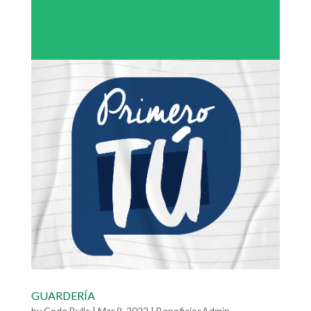
GUARDERÍA
by
Code Bulls
|
Mar 9, 2022
|
BeneficiosAdmin
,