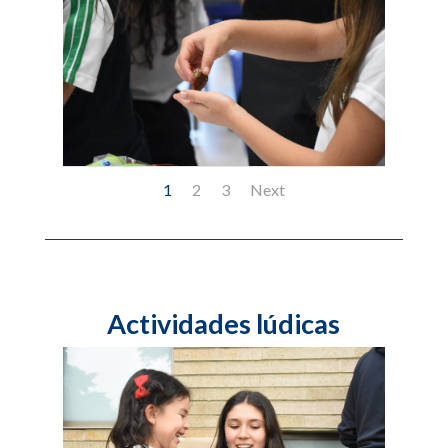
1
2
3
Next
Actividades lúdicas