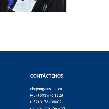
CONTÁCTENOS
cln@nogales.edu.co
(+57) 601 676 1128
(+57) 3176434082
Calle 202 No. 56 – 50