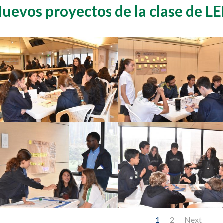
uevos proyectos de la clase de L
1
2
Next