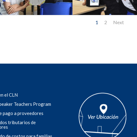
1
2
Next
en el CLN
peaker Teachers Program
e pago a proveedores
ados tributarios de
ores
ado de costos para familias