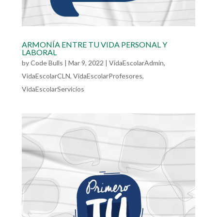
ARMONÍA ENTRE TU VIDA PERSONAL Y
LABORAL
by
Code Bulls
|
Mar 9, 2022
|
VidaEscolarAdmin
,
VidaEscolarCLN
,
VidaEscolarProfesores
,
VidaEscolarServicios