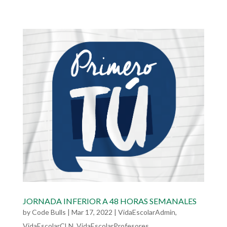
JORNADA INFERIOR A 48 HORAS SEMANALES
by
Code Bulls
|
Mar 17, 2022
|
VidaEscolarAdmin
,
VidaEscolarCLN
,
VidaEscolarProfesores
,