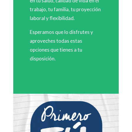
en tu salud, calidad de vida en el
trabajo, tu familia, tu proyección
laboral y flexibilidad.
Esperamos que lo disfrutes y
aproveches todas estas
opciones que tienes a tu
disposición.